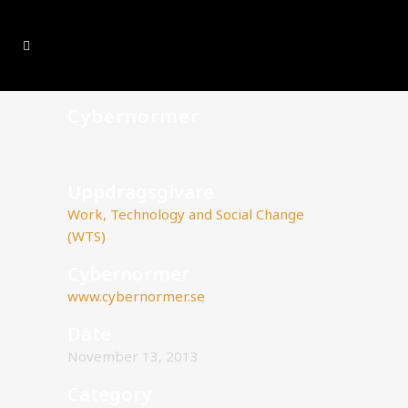
Cybernormer
Uppdragsgivare
Work, Technology and Social Change
(WTS)
Cybernormer
www.cybernormer.se
Date
November 13, 2013
Category