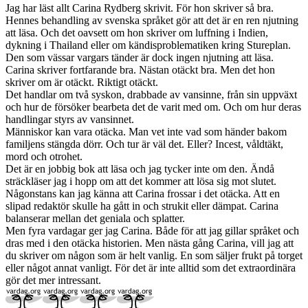
Jag har läst allt Carina Rydberg skrivit. För hon skriver så bra.
Hennes behandling av svenska språket gör att det är en ren njutning
att läsa. Och det oavsett om hon skriver om luffning i Indien,
dykning i Thailand eller om kändisproblematiken kring Stureplan.
Den som vässar vargars tänder är dock ingen njutning att läsa.
Carina skriver fortfarande bra. Nästan otäckt bra. Men det hon
skriver om är otäckt. Riktigt otäckt.
Det handlar om två syskon, drabbade av vansinne, från sin uppväxt
och hur de försöker bearbeta det de varit med om. Och om hur deras
handlingar styrs av vansinnet.
Människor kan vara otäcka. Man vet inte vad som händer bakom
familjens stängda dörr. Och tur är väl det. Eller? Incest, våldtäkt,
mord och otrohet.
Det är en jobbig bok att läsa och jag tycker inte om den. Ändå
sträckläser jag i hopp om att det kommer att lösa sig mot slutet.
Någonstans kan jag känna att Carina frossar i det otäcka. Att en
slipad redaktör skulle ha gått in och strukit eller dämpat. Carina
balanserar mellan det geniala och splatter.
Men fyra vardagar ger jag Carina. Både för att jag gillar språket och
dras med i den otäcka historien. Men nästa gång Carina, vill jag att
du skriver om någon som är helt vanlig. En som säljer frukt på torget
eller något annat vanligt. För det är inte alltid som det extraordinära
gör det mer intressant.