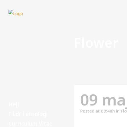
Flower
09 ma
Hej!
Posted at 08:40h
in
Fl
Fil.dr i etnologi
Curriculum Vitae