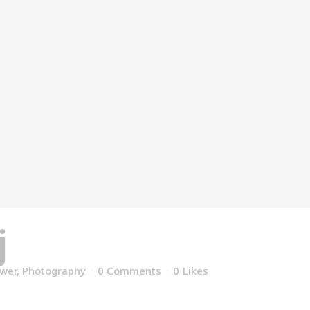
j
Pion
ower
,
Photography
0 Comments
0
Likes