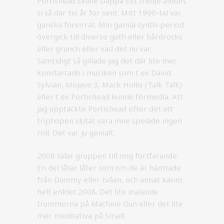
Portishead skulle släppa sitt tredje album,
si så där tio år för sent. Mitt 1990-tal var
ganska förvirrat. Min gamla synth-period
övergick till diverse goth eller hårdrocks
eller grunch eller vad det nu var.
Samtidigt så gillade jag det där lite mer
konstartade i musiken som t ex David
Sylvian, Mojave 3, Mark Hollis (Talk Talk)
eller t ex Portishead kunde förmedla. Att
jag upptäckte Portishead efter det att
triphopen slutat vara inne spelade ingen
roll. Det var ju genialt.
2008 talar gruppen till mig fortfarande.
En del låtar låter som om de är hämtade
från Dummy eller tvåan, och annat känns
helt enklet 2008. Det lite malande
trummorna på Machine Gun eller det lite
mer meditativa på Small.