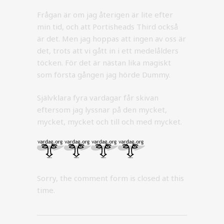
Frågan är om jag återigen är lite efter
min tid, och att Portisheads Third också
är det. Men jag hoppas att ingen av oss är
det, trots att vi gått in i ett medelålders
töcken. För det är nästan lika magiskt
som första gången jag hörde Dummy.
Självklara fyra vardagar får skivan
eftersom jag lyssnar på den mycket,
mycket, mycket och till och med mycket.
Sorry, the comment form is closed at this
time.