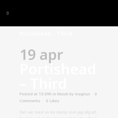
Portishead – Third
19 apr
Portishead
– Third
Posted at 15:09h
in
Musik
by
magnus
0
Comments
0
Likes
Det var mest av en slump som jag såg att