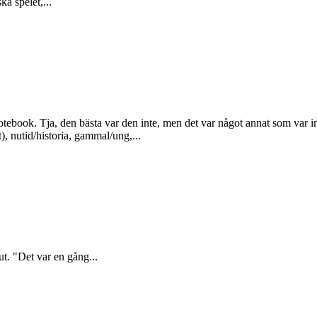
ka spelet,...
tebook. Tja, den bästa var den inte, men det var något annat som var i
), nutid/historia, gammal/ung,...
lut. "Det var en gång...