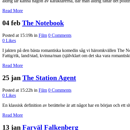
aldrig lär känna någon av karaktärerna, där man aldrig fattar det politis
Read More
04 feb
The Notebook
Posted at 15:19h
in
Film
0 Comments
0
Likes
I jakten på den bästa romantiska komedin såg vi häromkvällen The No
Fattig/rik, land/stad, kvinna/man (självklart om det ska vara romantiskt
Read More
25 jan
The Station Agent
Posted at 15:22h
in
Film
0 Comments
0
Likes
En klassisk definition av berättelse är att något har en början och ett s
Read More
13 jan
Farväl Falkenberg